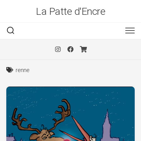
Skip
La Patte d'Encre
to
content
renne