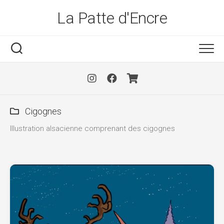
Skip
La Patte d'Encre
to
content
Cigognes
Illustration alsacienne comprenant des cigognes